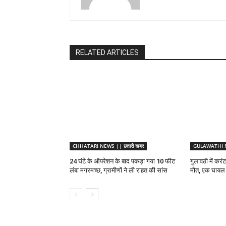
RELATED ARTICLES
CHHATARI NEWS || छतारी खबर
GULAWATHI NE
24 घंटे के ऑपरेशन के बाद पकड़ा गया 10 फीट
गुलावठी में करं
लंबा मगरमच्छ, ग्रामीणों ने ली राहत की सांस
मौत, एक घायल