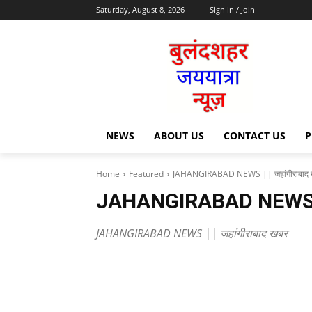
Saturday, August 8, 2026
Sign in / Join
NEWS
ABOUT US
CONTACT US
P
Home
Featured
JAHANGIRABAD NEWS || जहांगीराबाद 
JAHANGIRABAD NEWS || 
JAHANGIRABAD NEWS || जहांगीराबाद खबर