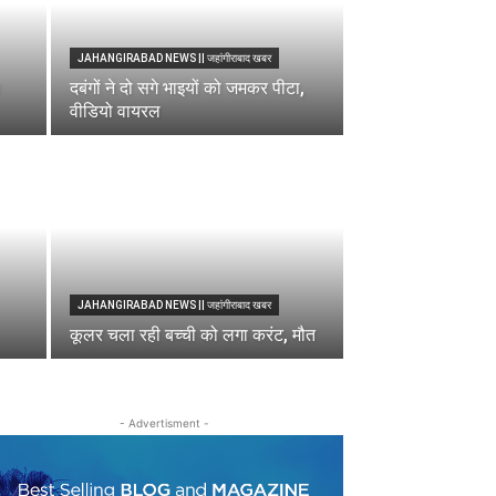
JAHANGIRABAD NEWS || जहांगीराबाद खबर
दबंगों ने दो सगे भाइयों को जमकर पीटा,
वीडियो वायरल
JAHANGIRABAD NEWS || जहांगीराबाद खबर
कूलर चला रही बच्ची को लगा करंट, मौत
- Advertisment -