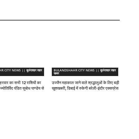
CITY NEWS || बुलंदशहर शहर
BULANDSHAHR CITY NEWS || बुलंदशहर शहर
खबर
्रवार का सभी 12 राशियों का
उज्जैन महाकाल जाने वाले श्रद्धालुओं के लिए बड़ी
योतिर्विद पंडित सुबोध पाण्डेय से
खुशखबरी, डिबाई में रुकेगी बरेली-इंदौर एक्सप्रेस