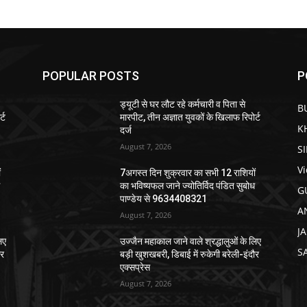
POPULAR POSTS
P
ड्यूटी से घर लौट रहे कर्मचारी व पिता से
B
्ट
मारपीट, तीन अज्ञात युवकों के खिलाफ रिपोर्ट
K
दर्ज
August 7, 2026
S
V
ं
7अगस्त दिन शुक्रवार का सभी 12 राशियों
ध
का भविष्यफल जाने ज्योतिर्विद पंडित सुबोध
G
पाण्डेय से 9634408321
A
August 7, 2026
J
िए
उज्जैन महाकाल जाने वाले श्रद्धालुओं के लिए
S
ौर
बड़ी खुशखबरी, डिबाई में रुकेगी बरेली-इंदौर
एक्सप्रेस
August 7, 2026