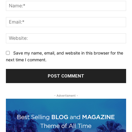
Na
Ema
Web
Save my name, email, and website in this browser for the
next time I comment.
- Advertisment -