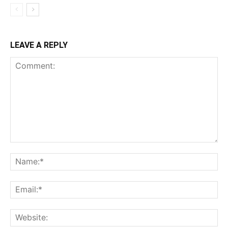
LEAVE A REPLY
Comment:
Na
Ema
Web