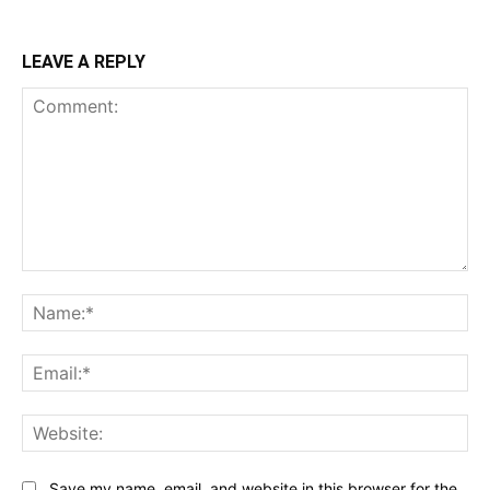
LEAVE A REPLY
Comment:
Na
Ema
Web
Save my name, email, and website in this browser for the