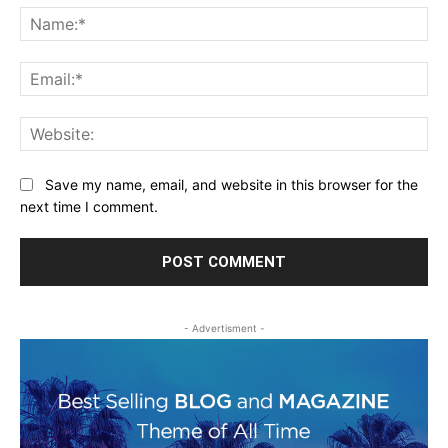
Na
Ema
Web
Save my name, email, and website in this browser for the
next time I comment.
- Advertisment -