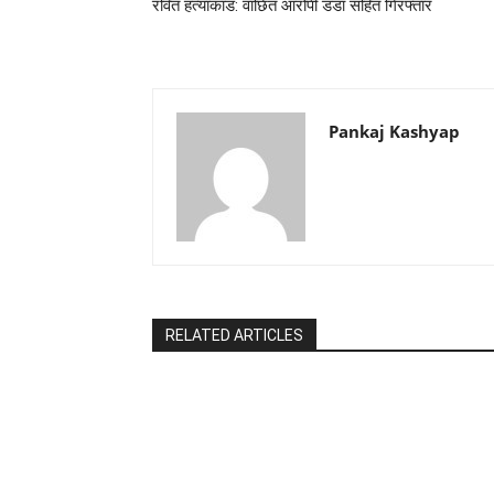
रवित हत्याकांड: वांछित आरोपी डंडा सहित गिरफ्तार
Pankaj Kashyap
RELATED ARTICLES