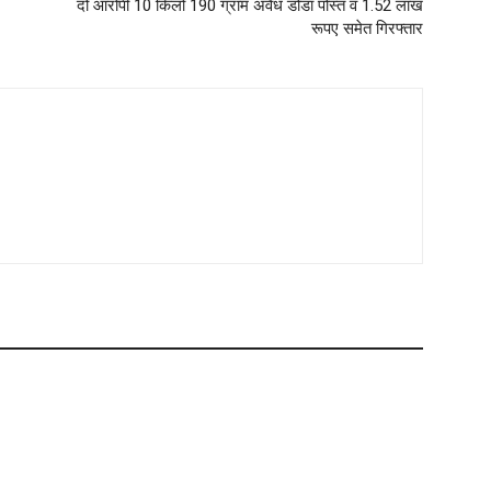
दो आरोपी 10 किलो 190 ग्राम अवैध डोडा पोस्त व 1.52 लाख
रूपए समेत गिरफ्तार