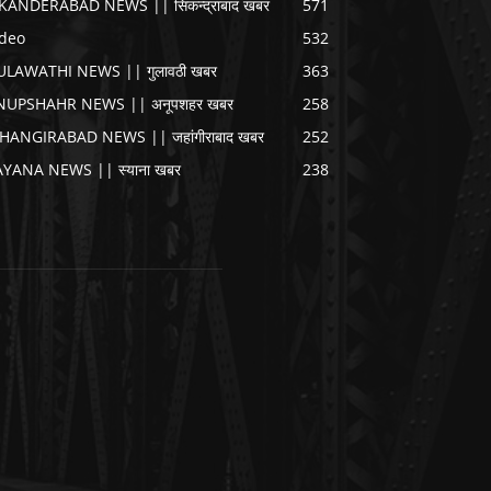
IKANDERABAD NEWS || सिकन्द्राबाद खबर
571
ideo
532
ULAWATHI NEWS || गुलावठी खबर
363
NUPSHAHR NEWS || अनूपशहर खबर
258
AHANGIRABAD NEWS || जहांगीराबाद खबर
252
AYANA NEWS || स्याना खबर
238