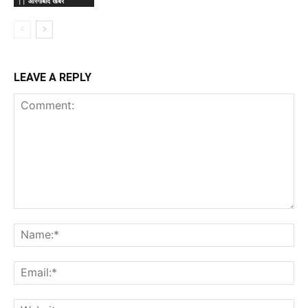
|| औरंगाबाद खबर
LEAVE A REPLY
Comment:
Na
Ema
Web