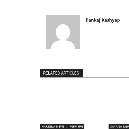
Pankaj Kashyap
RELATED ARTICLES
NARSENA NEWS || नरसेना खबर
SAYANA NEWS 