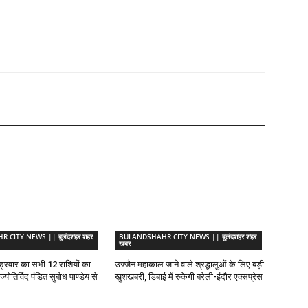
CITY NEWS || बुलंदशहर शहर
BULANDSHAHR CITY NEWS || बुलंदशहर शहर
खबर
्रवार का सभी 12 राशियों का
उज्जैन महाकाल जाने वाले श्रद्धालुओं के लिए बड़ी
योतिर्विद पंडित सुबोध पाण्डेय से
खुशखबरी, डिबाई में रुकेगी बरेली-इंदौर एक्सप्रेस