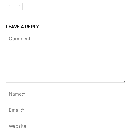
LEAVE A REPLY
Comment:
Na
Ema
Web