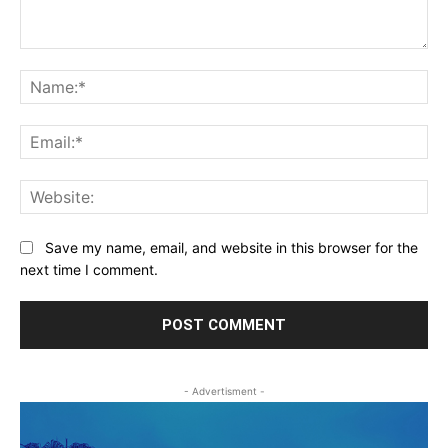
Comment:
Na
Ema
Web
Save my name, email, and website in this browser for the
next time I comment.
- Advertisment -