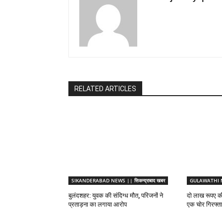
RELATED ARTICLES
SIKANDERABAD NEWS || सिकन्द्राबाद खबर
GULAWATHI NE
बुलंदशहर: युवक की संदिग्ध मौत, परिजनों ने
दो लाख रूपए क
प्रताड़ना का लगाया आरोप
एक चोर गिरफ्त