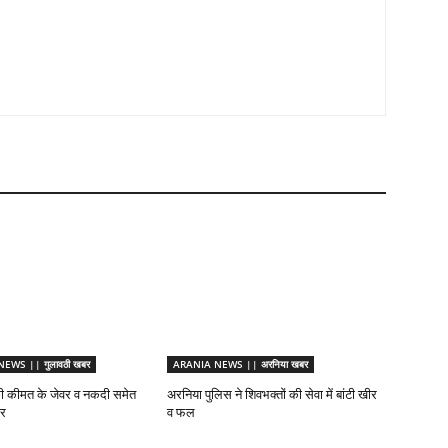
WS || गुलावठी खबर
ARANIA NEWS || अरनिया खबर
ी कीमत के जेवर व नकदी समेत
अरनिया पुलिस ने शिवभक्तों की सेवा में बांटी खीर
ार
व फल