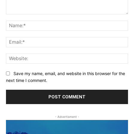
Comment:
Na
Ema
Web
Save my name, email, and website in this browser for the
next time I comment.
- Advertisment -