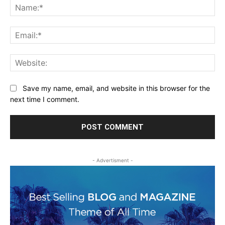
Na
Ema
Web
Save my name, email, and website in this browser for the
next time I comment.
- Advertisment -