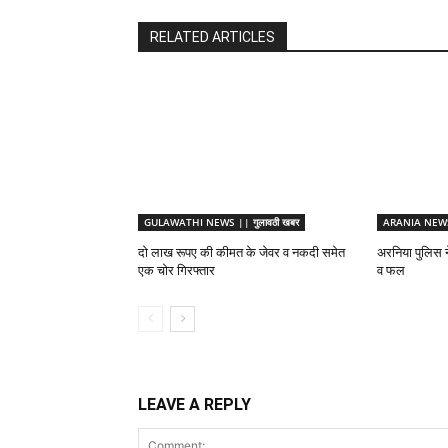
RELATED ARTICLES
GULAWATHI NEWS || गुलावठी खबर
ARANIA NEWS 
दो लाख रूपए की कीमत के जेवर व नकदी समेत
अरनिया पुलिस ने
एक चोर गिरफ्तार
व फल
LEAVE A REPLY