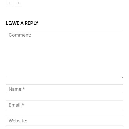
LEAVE A REPLY
Comment:
Na
Ema
Web