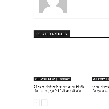
RELATED ARTICLES
CHHATARI NEWS || छतारी खबर
GULAWATHI NE
24 घंटे के ऑपरेशन के बाद पकड़ा गया 10 फीट
गुलावठी में करं
लंबा मगरमच्छ, ग्रामीणों ने ली राहत की सांस
मौत, एक घायल