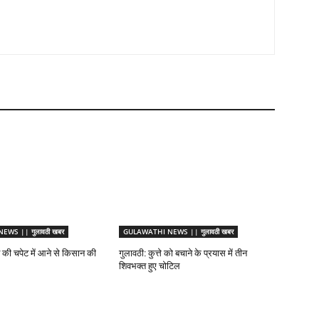
WS || गुलावठी खबर
GULAWATHI NEWS || गुलावठी खबर
ट की चपेट में आने से किसान की
गुलावठी: कुत्ते को बचाने के प्रयास में तीन
शिवभक्त हुए चोटिल