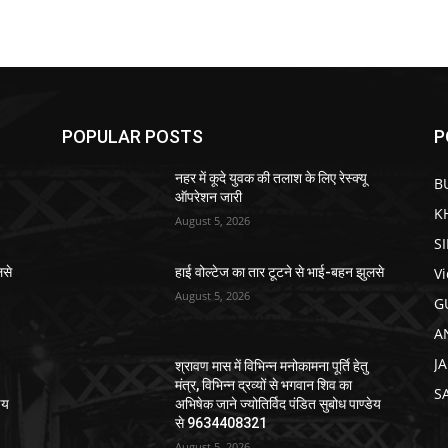
POPULAR POSTS
P
नहर में कूदे युवक की तलाश के लिए रेस्क्यू
B
ऑपरेशन जारी
K
August 5, 2026
S
V
लसे
हाई वोल्टेज का तार टूटने से भाई-बहन झुलसे
August 5, 2026
G
A
J
श्रावण मास में विभिन्न मनोकामना पूर्ति हेतु
मंत्र, विभिन्न द्रव्यों से भगवान शिव का
S
ेय
अभिषेक जाने ज्योतिर्विद पंडित सुबोध पाण्डेय
से 9634408321
August 5, 2026