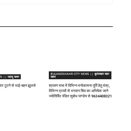
BULANDSHAHR CITY NEWS || बुलंदशहर शहर
|| पहासू खबर
खबर
तार टूटने से भाई-बहन झुलसे
श्रावण मास में विभिन्न मनोकामना पूर्ति हेतु मंत्र,
विभिन्न द्रव्यों से भगवान शिव का अभिषेक जाने
ज्योतिर्विद पंडित सुबोध पाण्डेय से 9634408321