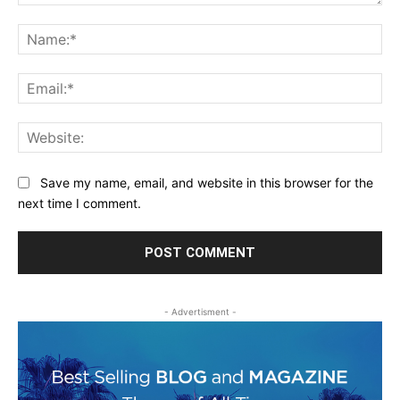
Comment:
Na
Ema
Web
Save my name, email, and website in this browser for the
next time I comment.
- Advertisment -