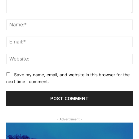
Comment:
Na
Ema
Web
Save my name, email, and website in this browser for the
next time I comment.
- Advertisment -