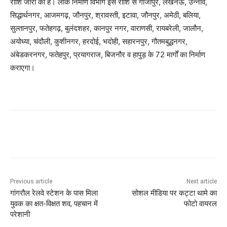
राशि जारी की है। लोक निर्माण विभाग इस राशि से गाजीपुर, लखनऊ, उन्नाव,
सिद्धार्थनगर, आजमगढ़, जौनपुर, श्रावस्ती, इटावा, जौनपुर, अमेठी, बलिया,
सुल्तानपुर, फतेहगढ़, बुलंदशहर, कानपुर नगर, वाराणसी, रायबरेली, जालौन,
अयोध्या, चंदौली, कुशीनगर, हरदोई, भदोही, सहारनपुर, गौतमबुद्धनगर,
अंबेडकरनगर, फतेहपुर, प्रयागराज, बिजनौर व हापुड़ के 72 मार्गों का निर्माण
कराएगा।
Previous article
Next article
गांगरौल रेलवे स्टेशन के पास मिला
सोशल मीडिया पर कट्टा थामे का
युवक का क्षत-विक्षत शव, पहचान में
फोटो वायरल
परेशानी