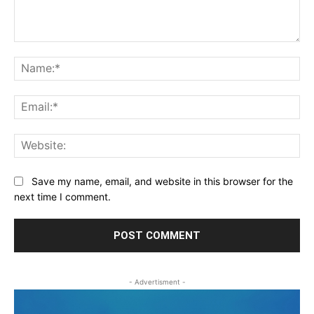
Comment:
Na
Ema
Web
Save my name, email, and website in this browser for the
next time I comment.
- Advertisment -