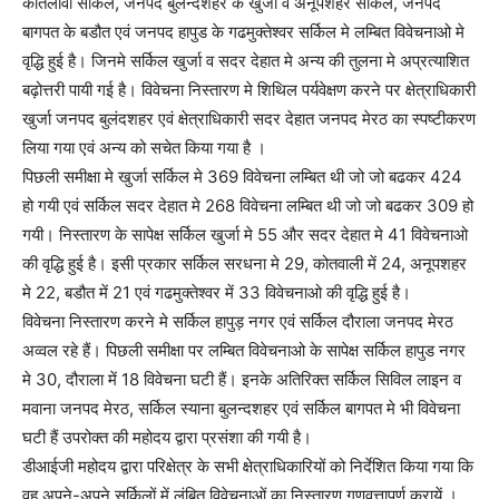
कोतलावी सर्किल, जनपद बुलन्दशहर के खुर्जा व अनूपशहर सर्किल, जनपद
बागपत के बडौत एवं जनपद हापुड के गढमुक्तेश्वर सर्किल मे लम्बित विवेचनाओ मे
वृद्धि हुई है। जिनमे सर्किल खुर्जा व सदर देहात मे अन्य की तुलना मे अप्रत्याशित
बढ़ोत्तरी पायी गई है। विवेचना निस्तारण मे शिथिल पर्यवेक्षण करने पर क्षेत्राधिकारी
खुर्जा जनपद बुलंदशहर एवं क्षेत्राधिकारी सदर देहात जनपद मेरठ का स्पष्टीकरण
लिया गया एवं अन्य को सचेत किया गया है ।
पिछली समीक्षा मे खुर्जा सर्किल मे 369 विवेचना लम्बित थी जो जो बढकर 424
हो गयी एवं सर्किल सदर देहात मे 268 विवेचना लम्बित थी जो जो बढकर 309 हो
गयी। निस्तारण के सापेक्ष सर्किल खुर्जा मे 55 और सदर देहात मे 41 विवेचनाओ
की वृद्धि हुई है। इसी प्रकार सर्किल सरधना मे 29, कोतवाली में 24, अनूपशहर
मे 22, बडौत में 21 एवं गढमुक्तेश्वर में 33 विवेचनाओ की वृद्धि हुई है।
विवेचना निस्तारण करने मे सर्किल हापुड़ नगर एवं सर्किल दौराला जनपद मेरठ
अव्वल रहे हैं। पिछली समीक्षा पर लम्बित विवेचनाओ के सापेक्ष सर्किल हापुड नगर
मे 30, दौराला में 18 विवेचना घटी हैं। इनके अतिरिक्त सर्किल सिविल लाइन व
मवाना जनपद मेरठ, सर्किल स्याना बुलन्दशहर एवं सर्किल बागपत मे भी विवेचना
घटी हैं उपरोक्त की महोदय द्वारा प्रसंशा की गयी है।
डीआईजी महोदय द्वारा परिक्षेत्र के सभी क्षेत्राधिकारियों को निर्देशित किया गया कि
वह अपने-अपने सर्किलों में लंबित विवेचनाओं का निस्तारण गुणवत्तापूर्ण करायें ।