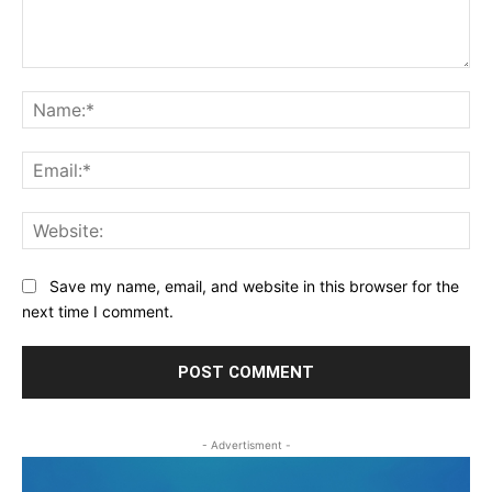
Comment:
Na
Ema
Web
Save my name, email, and website in this browser for the
next time I comment.
- Advertisment -