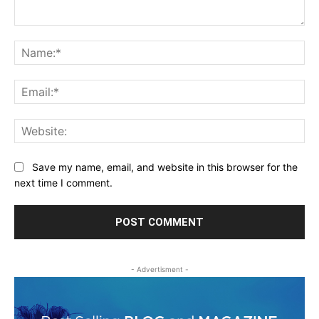
Comment:
Na
Ema
Web
Save my name, email, and website in this browser for the
next time I comment.
- Advertisment -