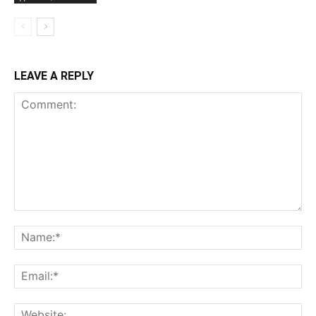
LEAVE A REPLY
Comment:
Na
Ema
Web