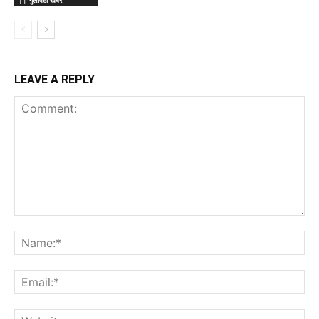
|| गुलावठी खबर
LEAVE A REPLY
Comment:
Na
Ema
Web