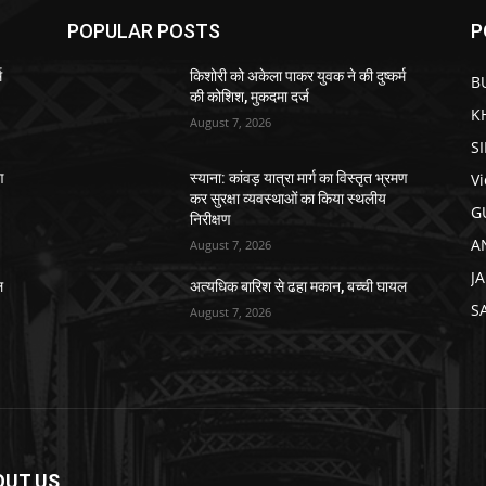
POPULAR POSTS
P
म
किशोरी को अकेला पाकर युवक ने की दुष्कर्म
B
की कोशिश, मुकदमा दर्ज
K
August 7, 2026
S
V
ण
स्याना: कांवड़ यात्रा मार्ग का विस्तृत भ्रमण
कर सुरक्षा व्यवस्थाओं का किया स्थलीय
G
निरीक्षण
A
August 7, 2026
J
ल
अत्यधिक बारिश से ढहा मकान, बच्ची घायल
S
August 7, 2026
OUT US