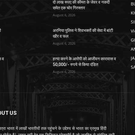
दो लाख रूपए की कीमत के जेवर व नकदी
B
समेत एक चोर गिरफ्तार
K
August 6, 2026
S
V
ी
अरनिया पुलिस ने शिवभक्तों की सेवा में बांटी
खीर व फल
G
August 6, 2026
A
J
स व
हत्या करने के आरोपी को आजीवन कारावास व
50,000/- रुपये से किया दंडित
S
August 6, 2026
OUT US
्रा भारत में लाखों भारतीयों तक पहुंचने के उद्देश्य से भारत का प्रमुख हिंदी
र पोर्टल है| लाइव यूपी वेब एक डिजिटल प्लेटफॉर्म है जो जनहित से संबंधित सभी