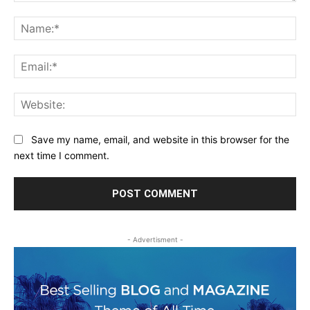
Comment:
Na
Ema
Web
Save my name, email, and website in this browser for the
next time I comment.
- Advertisment -