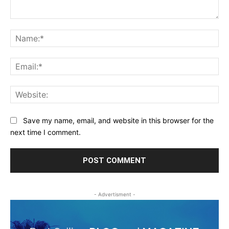
Comment:
Na
Ema
Web
Save my name, email, and website in this browser for the
next time I comment.
- Advertisment -