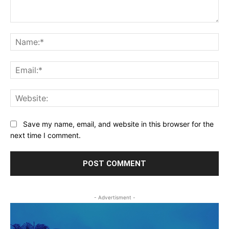
Comment:
Na
Ema
Web
Save my name, email, and website in this browser for the
next time I comment.
- Advertisment -