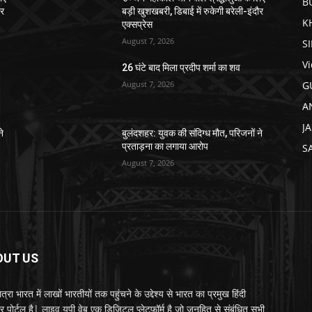
B
ौर
बड़ी खुशखबरी, डिबाई में रुकेगी बरेली-इंदौर
K
एक्सप्रेस
August 7, 2026
S
V
26 घंटे बाद मिला प्रदीप शर्मा का शव
August 7, 2026
G
A
J
ने
बुलंदशहर: युवक की संदिग्ध मौत, परिजनों ने
प्रताड़ना का लगाया आरोप
S
August 7, 2026
OUT US
्रा भारत में लाखों भारतीयों तक पहुंचने के उद्देश्य से भारत का प्रमुख हिंदी
र पोर्टल है| लाइव यूपी वेब एक डिजिटल प्लेटफॉर्म है जो जनहित से संबंधित सभी