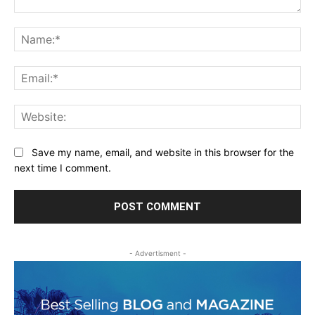
Comment:
Na
Ema
Web
Save my name, email, and website in this browser for the
next time I comment.
- Advertisment -