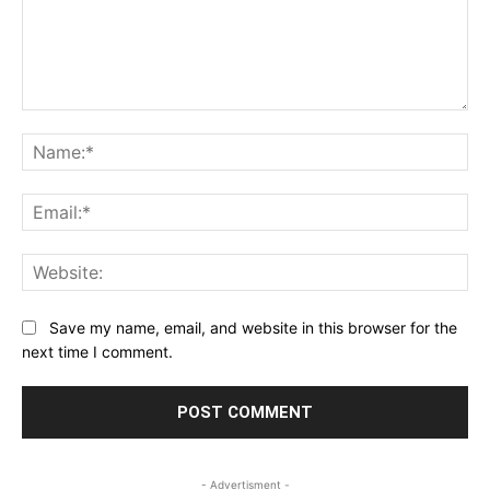
Comment:
Na
Ema
Web
Save my name, email, and website in this browser for the
next time I comment.
- Advertisment -