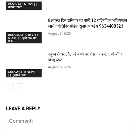
RAMGHAT NEWS ||
रामघाट खबर
8अगस्त दिन शनिवार का सभी 12 राशियों का भविष्यफल
जाने ज्योतिर्विद पंडित सुबोध पाण्डेय 9634408321
August 8, 2026
BULANDSHAHR CITY
NEWS || बुलंदशहर शहर
खबर
स्कूल से घर लौट रहे बच्चे पर बंदर का हमला, दो-तीन
जगह काटा
August 8, 2026
GULAWATHI NEWS
|| गुलावठी खबर
LEAVE A REPLY