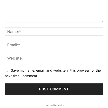
Comment:
Na
Ema
Web
Save my name, email, and website in this browser for the
next time I comment.
- Advertisment -