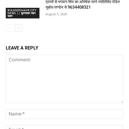
द्रव्यों से भगवान शिव का अभिषेक जाने ज्योतिर्विद पंडित
सुबोध पाण्डेय से 9634408321
BULANDSHAHR CITY
NEWS || बुलंदशहर शहर
August 5, 2026
खबर
LEAVE A REPLY
Comment:
Na
Ema