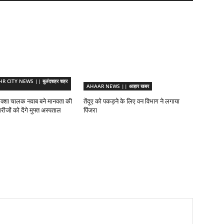
CITY NEWS || बुलंदशहर शहर
AHAAR NEWS || आहार खबर
िक्शा चालक नवाब बने मानवता की
तेंदूए को पकड़ने के लिए वन विभाग ने लगाया
रीजों को देंगे मुफ्त अस्पताल
पिंजरा