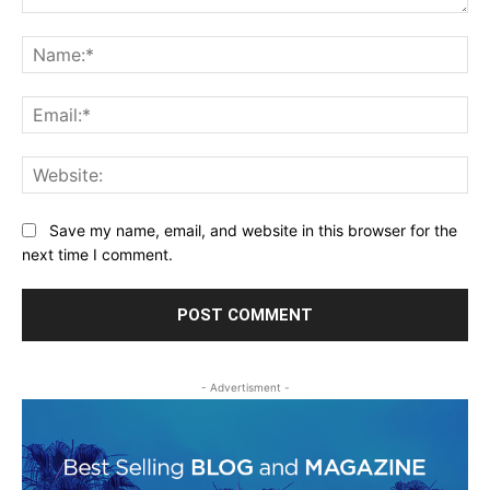
Comment:
Na
Ema
Web
Save my name, email, and website in this browser for the
next time I comment.
- Advertisment -