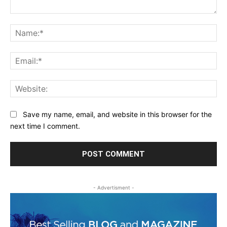
Comment:
Na
Ema
Web
Save my name, email, and website in this browser for the
next time I comment.
- Advertisment -