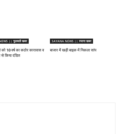
WS || गुलावठी खबर
SAYANA NEWS || स्याना खबर
पी को 10 वर्ष का कठोर कारावास व
बाजार में खड़ी बाइक में निकला सांप
 से किया दंडित