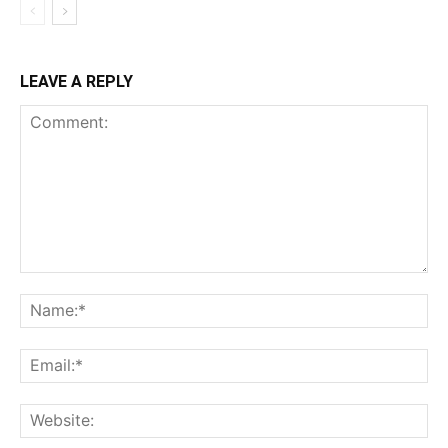
LEAVE A REPLY
Comment:
Na
Ema
Web