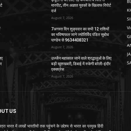
B
्ट
मारपीट, तीन अज्ञात युवकों के खिलाफ रिपोर्ट
K
दर्ज
August 7, 2026
S
V
ं
7अगस्त दिन शुक्रवार का सभी 12 राशियों
ध
का भविष्यफल जाने ज्योतिर्विद पंडित सुबोध
G
पाण्डेय से 9634408321
A
August 7, 2026
J
िए
उज्जैन महाकाल जाने वाले श्रद्धालुओं के लिए
S
ौर
बड़ी खुशखबरी, डिबाई में रुकेगी बरेली-इंदौर
एक्सप्रेस
August 7, 2026
OUT US
्रा भारत में लाखों भारतीयों तक पहुंचने के उद्देश्य से भारत का प्रमुख हिंदी