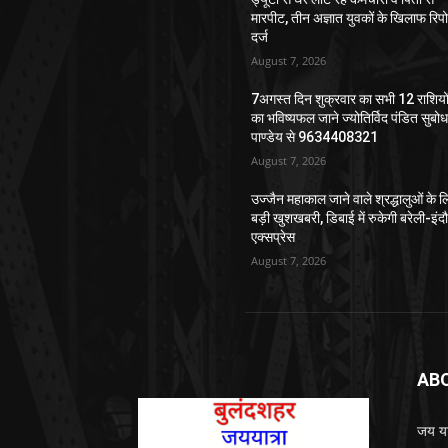
मारपीट, तीन अज्ञात युवकों के खिलाफ रिपोर
दर्ज
August 7, 2026
7अगस्त दिन शुक्रवार का सभी 12 राशियो
का भविष्यफल जाने ज्योतिर्विद पंडित सुबो
पाण्डेय से 9634408321
August 7, 2026
उज्जैन महाकाल जाने वाले श्रद्धालुओं के ल
बड़ी खुशखबरी, डिबाई में रुकेगी बरेली-इंद
एक्सप्रेस
August 7, 2026
AB
जय यात