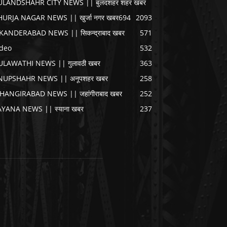
ULANDSHAHR CITY NEWS || बुलंदशहर शहर खबर
HURJA NAGAR NEWS || खुर्जा नगर खबर
694
2093
IKANDERABAD NEWS || सिकन्द्राबाद खबर
571
ideo
532
ULAWATHI NEWS || गुलावठी खबर
363
NUPSHAHR NEWS || अनूपशहर खबर
258
AHANGIRABAD NEWS || जहांगीराबाद खबर
252
AYANA NEWS || स्याना खबर
237