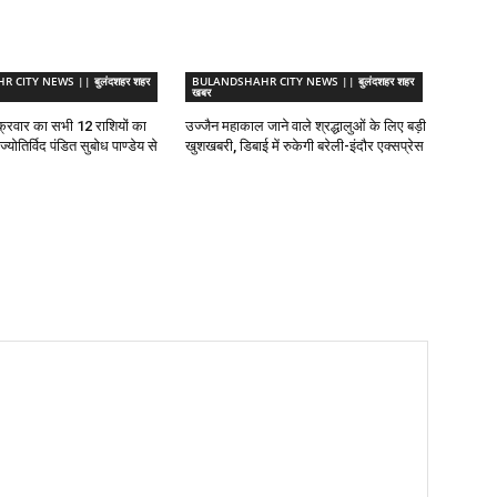
CITY NEWS || बुलंदशहर शहर
BULANDSHAHR CITY NEWS || बुलंदशहर शहर
खबर
्रवार का सभी 12 राशियों का
उज्जैन महाकाल जाने वाले श्रद्धालुओं के लिए बड़ी
योतिर्विद पंडित सुबोध पाण्डेय से
खुशखबरी, डिबाई में रुकेगी बरेली-इंदौर एक्सप्रेस