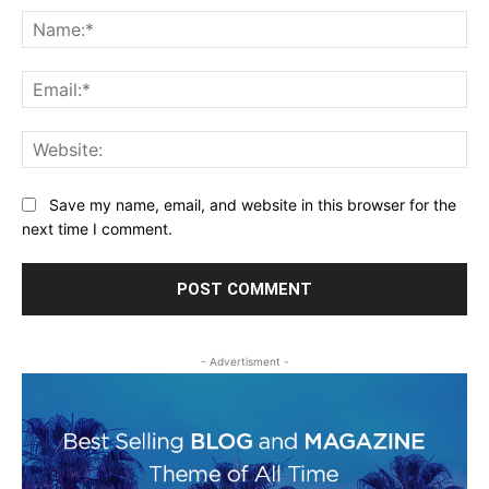
Na
Ema
Web
Save my name, email, and website in this browser for the
next time I comment.
- Advertisment -