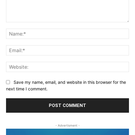
Comment:
Na
Ema
Web
Save my name, email, and website in this browser for the
next time I comment.
- Advertisment -