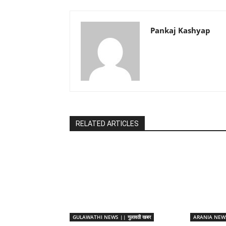
Pankaj Kashyap
RELATED ARTICLES
GULAWATHI NEWS || गुलावठी खबर
ARANIA NEWS 