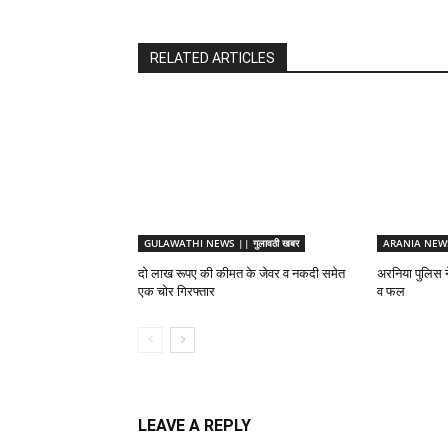
RELATED ARTICLES
GULAWATHI NEWS || गुलावठी खबर
ARANIA NEWS 
दो लाख रूपए की कीमत के जेवर व नकदी समेत
अरनिया पुलिस ने
एक चोर गिरफ्तार
व फल
LEAVE A REPLY