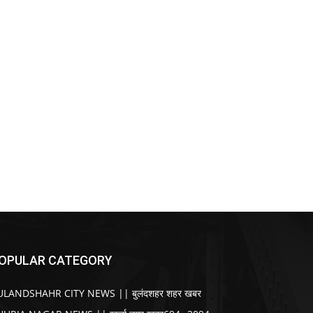
OPULAR CATEGORY
ULANDSHAHR CITY NEWS || बुलंदशहर शहर खबर