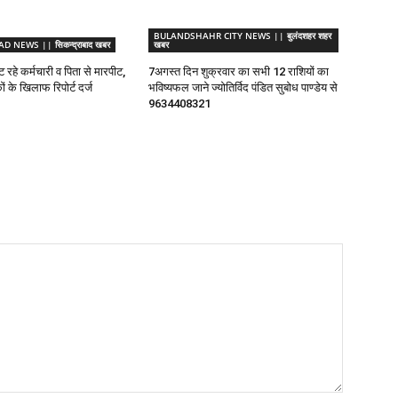
BULANDSHAHR CITY NEWS || बुलंदशहर शहर
 NEWS || सिकन्द्राबाद खबर
खबर
ट रहे कर्मचारी व पिता से मारपीट,
7अगस्त दिन शुक्रवार का सभी 12 राशियों का
ों के खिलाफ रिपोर्ट दर्ज
भविष्यफल जाने ज्योतिर्विद पंडित सुबोध पाण्डेय से
9634408321