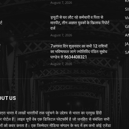
K
August 7, 2026
S
V
ड्यूटी से घर लौट रहे कर्मचारी व पिता से
्ट
मारपीट, तीन अज्ञात युवकों के खिलाफ रिपोर्ट
G
दर्ज
A
August 7, 2026
J
ं
7अगस्त दिन शुक्रवार का सभी 12 राशियों
ध
का भविष्यफल जाने ज्योतिर्विद पंडित सुबोध
S
पाण्डेय से 9634408321
August 7, 2026
OUT US
्रा भारत में लाखों भारतीयों तक पहुंचने के उद्देश्य से भारत का प्रमुख हिंदी
र पोर्टल है| लाइव यूपी वेब एक डिजिटल प्लेटफॉर्म है जो जनहित से संबंधित सभी
रों को कवर करता है। एक जिम्मेदार मीडिया संगठन के रूप में हम कभी कोई एजेंडा