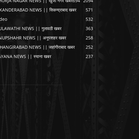
HURJA NAGAR NEWS || खुर्जा नगर खबर
694
2094
IKANDERABAD NEWS || सिकन्द्राबाद खबर
571
ideo
532
ULAWATHI NEWS || गुलावठी खबर
363
NUPSHAHR NEWS || अनूपशहर खबर
258
AHANGIRABAD NEWS || जहांगीराबाद खबर
252
AYANA NEWS || स्याना खबर
237