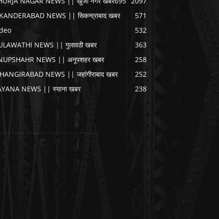
HURJA NAGAR NEWS || खुर्जा नगर खबर
695
2097
IKANDERABAD NEWS || सिकन्द्राबाद खबर
571
ideo
532
ULAWATHI NEWS || गुलावठी खबर
363
NUPSHAHR NEWS || अनूपशहर खबर
258
AHANGIRABAD NEWS || जहांगीराबाद खबर
252
AYANA NEWS || स्याना खबर
238