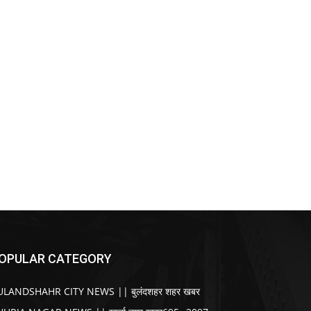
OPULAR CATEGORY
ULANDSHAHR CITY NEWS || बुलंदशहर शहर खबर