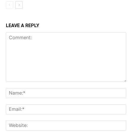
LEAVE A REPLY
Comment:
Na
Ema
Web